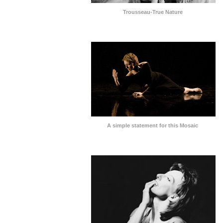
Trousseau-True Nature
A simple statement for this Mosaic