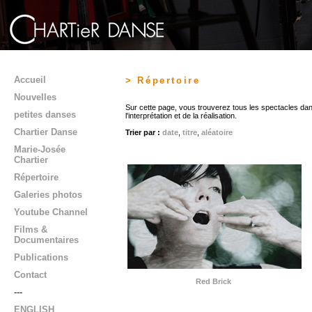
Accueil
> Répertoire
Nouvelles
Sur cette page, vous trouverez tous les spectacles dan
petites danses
l'interprétation et de la réalisation.
Chartier Danse
Trier par :
date
,
titre
,
aléatoire
Marie-Josée
Chartier
Répertoire
Galeries photos
Youtube Channel
Films &
Documentaires
Publications
Contact
Red Brick
---
ENGLISH